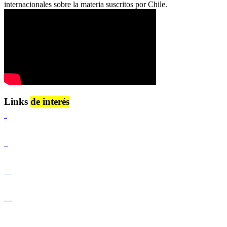
internacionales sobre la materia suscritos por Chile.
Links
de interés
Lenguaje Claro
Derechos Humanos
Igualdad de Género y No Discriminación
Igualdad de Género y No Discriminación