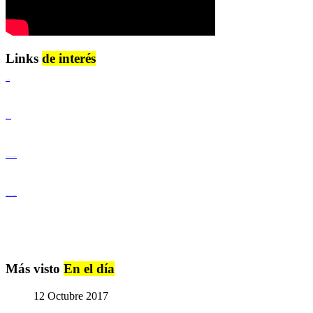
Links
de interés
Lenguaje Claro
Derechos Humanos
Igualdad de Género y No Discriminación
Igualdad de Género y No Discriminación
Más visto
En el día
12 Octubre 2017