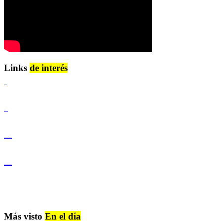
Links
de interés
Lenguaje Claro
Derechos Humanos
Igualdad de Género y No Discriminación
Igualdad de Género y No Discriminación
Más visto
En el día