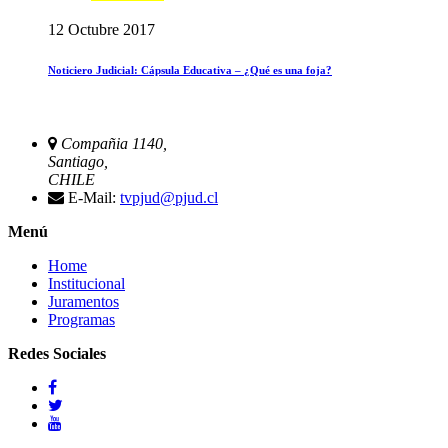
12 Octubre 2017
Noticiero Judicial: Cápsula Educativa – ¿Qué es una foja?
Compañia 1140,
Santiago,
CHILE
E-Mail:
tvpjud@pjud.cl
Menú
Home
Institucional
Juramentos
Programas
Redes Sociales