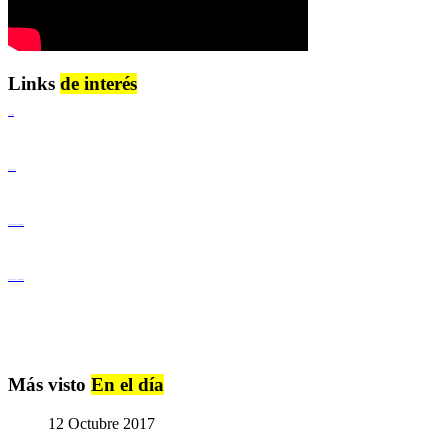
Links
de interés
Lenguaje Claro
Derechos Humanos
Igualdad de Género y No Discriminación
Igualdad de Género y No Discriminación
Más visto
En el día
12 Octubre 2017