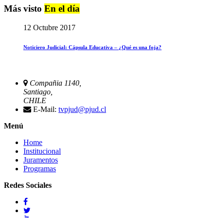
Más visto
En el día
12 Octubre 2017
Noticiero Judicial: Cápsula Educativa – ¿Qué es una foja?
Compañia 1140,
Santiago,
CHILE
E-Mail:
tvpjud@pjud.cl
Menú
Home
Institucional
Juramentos
Programas
Redes Sociales