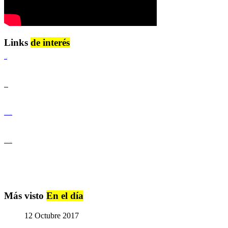
Links
de interés
Lenguaje Claro
Derechos Humanos
Igualdad de Género y No Discriminación
Igualdad de Género y No Discriminación
Más visto
En el día
12 Octubre 2017