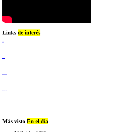
Links
de interés
Lenguaje Claro
Derechos Humanos
Igualdad de Género y No Discriminación
Igualdad de Género y No Discriminación
Más visto
En el día