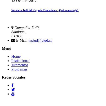
12 Octubre 2017
Noticiero Judicial: Cápsula Educativa – ¿Qué es una foja?
Compañia 1140,
Santiago,
CHILE
E-Mail:
tvpjud@pjud.cl
Menú
Home
Institucional
Juramentos
Programas
Redes Sociales