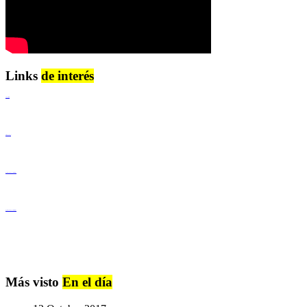
Links
de interés
Lenguaje Claro
Derechos Humanos
Igualdad de Género y No Discriminación
Igualdad de Género y No Discriminación
Más visto
En el día