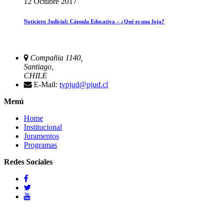
12 Octubre 2017
Noticiero Judicial: Cápsula Educativa – ¿Qué es una foja?
Compañia 1140,
Santiago,
CHILE
E-Mail:
tvpjud@pjud.cl
Menú
Home
Institucional
Juramentos
Programas
Redes Sociales