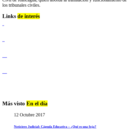
los tribunales civiles.
Links
de interés
Lenguaje Claro
Derechos Humanos
Igualdad de Género y No Discriminación
Igualdad de Género y No Discriminación
Más visto
En el día
12 Octubre 2017
Noticiero Judicial: Cápsula Educativa – ¿Qué es una foja?