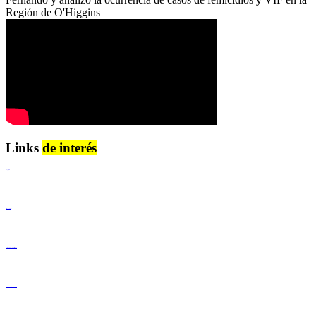
Región de O'Higgins
Links
de interés
Lenguaje Claro
Derechos Humanos
Igualdad de Género y No Discriminación
Igualdad de Género y No Discriminación