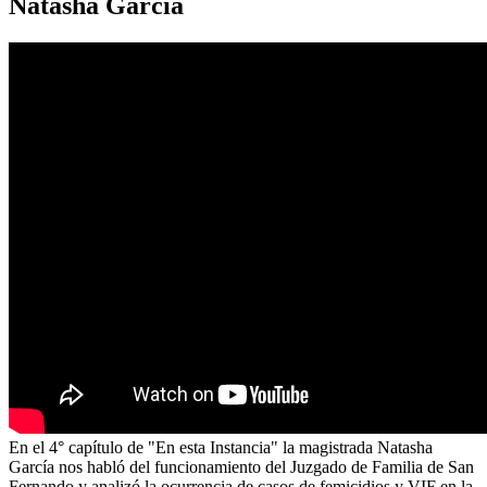
Natasha García
En el 4° capítulo de "En esta Instancia" la magistrada Natasha
García nos habló del funcionamiento del Juzgado de Familia de San
Fernando y analizó la ocurrencia de casos de femicidios y VIF en la