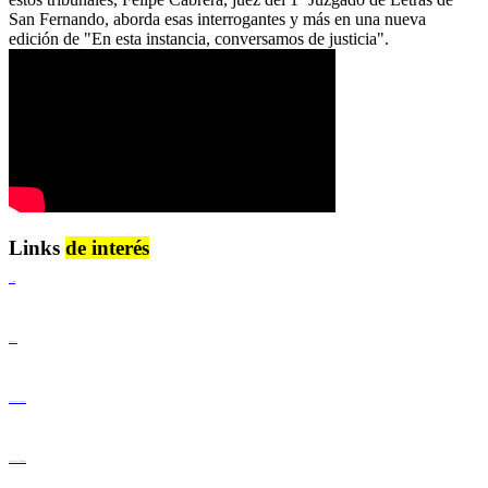
San Fernando, aborda esas interrogantes y más en una nueva
edición de "En esta instancia, conversamos de justicia".
Links
de interés
Lenguaje Claro
Derechos Humanos
Igualdad de Género y No Discriminación
Igualdad de Género y No Discriminación