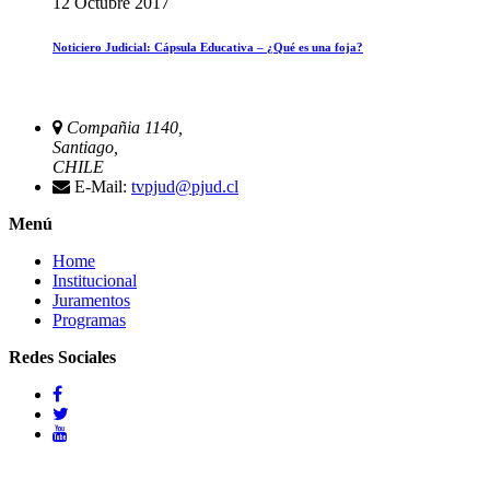
12 Octubre 2017
Noticiero Judicial: Cápsula Educativa – ¿Qué es una foja?
Compañia 1140,
Santiago,
CHILE
E-Mail:
tvpjud@pjud.cl
Menú
Home
Institucional
Juramentos
Programas
Redes Sociales