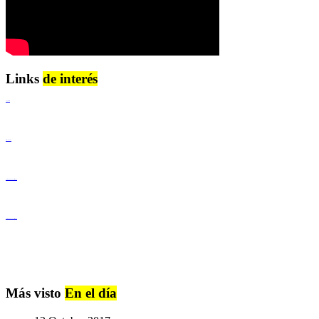
Links
de interés
Lenguaje Claro
Derechos Humanos
Igualdad de Género y No Discriminación
Igualdad de Género y No Discriminación
Más visto
En el día