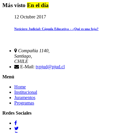
Más visto
En el día
12 Octubre 2017
Noticiero Judicial: Cápsula Educativa – ¿Qué es una foja?
Compañia 1140,
Santiago,
CHILE
E-Mail:
tvpjud@pjud.cl
Menú
Home
Institucional
Juramentos
Programas
Redes Sociales