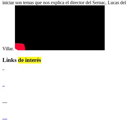
iniciar son temas que nos explica el director del Sernac, Lucas del
Villar.
Links
de interés
Lenguaje Claro
Derechos Humanos
Igualdad de Género y No Discriminación
Igualdad de Género y No Discriminación