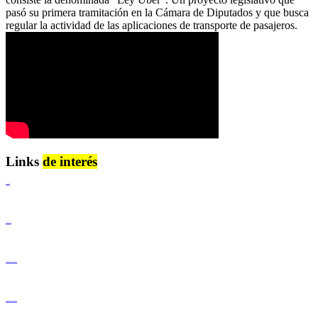
pasó su primera tramitación en la Cámara de Diputados y que busca
regular la actividad de las aplicaciones de transporte de pasajeros.
Links
de interés
Lenguaje Claro
Derechos Humanos
Igualdad de Género y No Discriminación
Igualdad de Género y No Discriminación