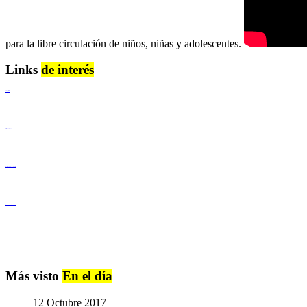
para la libre circulación de niños, niñas y adolescentes.
Links
de interés
Lenguaje Claro
Derechos Humanos
Igualdad de Género y No Discriminación
Igualdad de Género y No Discriminación
Más visto
En el día
12 Octubre 2017