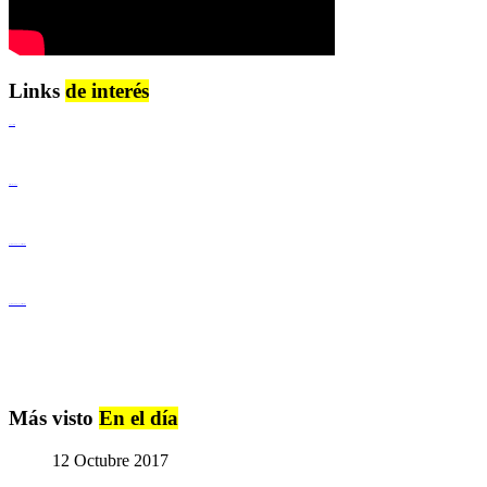
Links
de interés
Lenguaje Claro
Derechos Humanos
Igualdad de Género y No Discriminación
Igualdad de Género y No Discriminación
Más visto
En el día
12 Octubre 2017