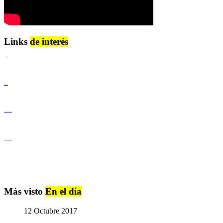
Links
de interés
Lenguaje Claro
Derechos Humanos
Igualdad de Género y No Discriminación
Igualdad de Género y No Discriminación
Más visto
En el día
12 Octubre 2017