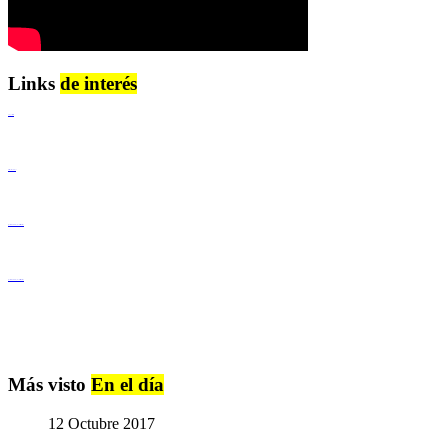
Links
de interés
Lenguaje Claro
Derechos Humanos
Igualdad de Género y No Discriminación
Igualdad de Género y No Discriminación
Más visto
En el día
12 Octubre 2017