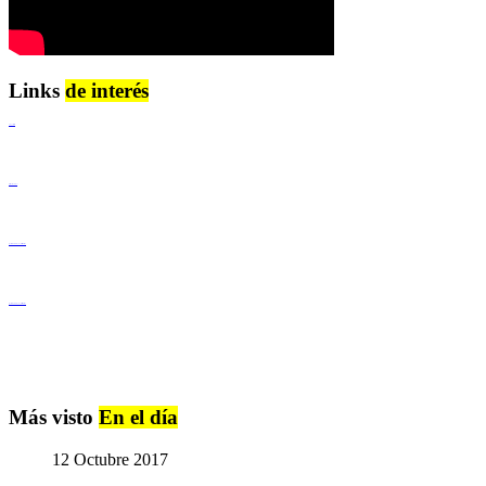
Links
de interés
Lenguaje Claro
Derechos Humanos
Igualdad de Género y No Discriminación
Igualdad de Género y No Discriminación
Más visto
En el día
12 Octubre 2017