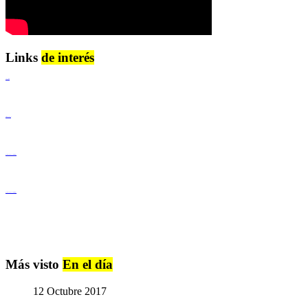
Links
de interés
Lenguaje Claro
Derechos Humanos
Igualdad de Género y No Discriminación
Igualdad de Género y No Discriminación
Más visto
En el día
12 Octubre 2017