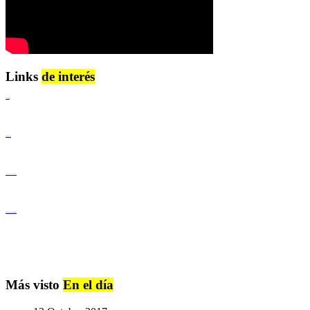
Links
de interés
Lenguaje Claro
Derechos Humanos
Igualdad de Género y No Discriminación
Igualdad de Género y No Discriminación
Más visto
En el día