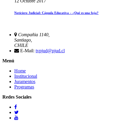
12 Octubre 2017
Noticiero Judicial: Cápsula Educativa – ¿Qué es una foja?
Compañia 1140,
Santiago,
CHILE
E-Mail:
tvpjud@pjud.cl
Menú
Home
Institucional
Juramentos
Programas
Redes Sociales