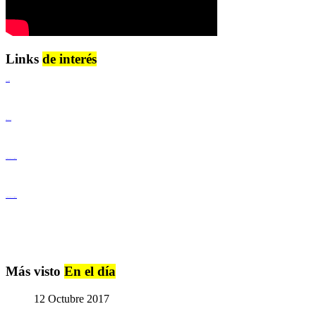
Links
de interés
Lenguaje Claro
Derechos Humanos
Igualdad de Género y No Discriminación
Igualdad de Género y No Discriminación
Más visto
En el día
12 Octubre 2017