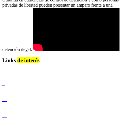
privadas de libertad pueden presentar un amparo frente a una
detención ilegal.
Links
de interés
Lenguaje Claro
Derechos Humanos
Igualdad de Género y No Discriminación
Igualdad de Género y No Discriminación