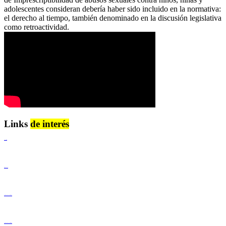
adolescentes consideran debería haber sido incluido en la normativa:
el derecho al tiempo, también denominado en la discusión legislativa
como retroactividad.
Links
de interés
Lenguaje Claro
Derechos Humanos
Igualdad de Género y No Discriminación
Igualdad de Género y No Discriminación