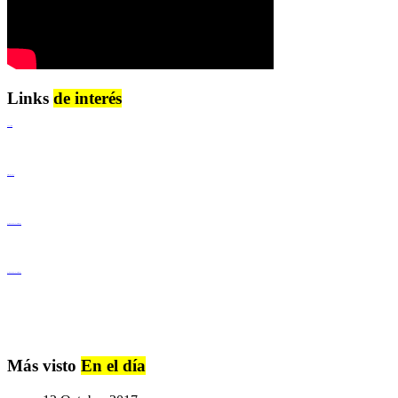
Links
de interés
Lenguaje Claro
Derechos Humanos
Igualdad de Género y No Discriminación
Igualdad de Género y No Discriminación
Más visto
En el día