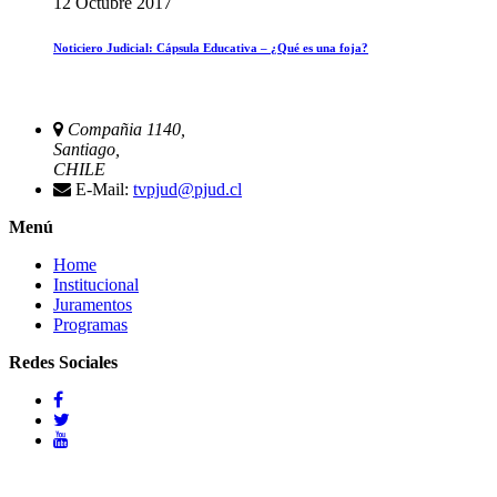
12 Octubre 2017
Noticiero Judicial: Cápsula Educativa – ¿Qué es una foja?
Compañia 1140,
Santiago,
CHILE
E-Mail:
tvpjud@pjud.cl
Menú
Home
Institucional
Juramentos
Programas
Redes Sociales