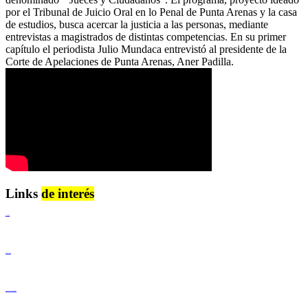
por el Tribunal de Juicio Oral en lo Penal de Punta Arenas y la casa
de estudios, busca acercar la justicia a las personas, mediante
entrevistas a magistrados de distintas competencias. En su primer
capítulo el periodista Julio Mundaca entrevistó al presidente de la
Corte de Apelaciones de Punta Arenas, Aner Padilla.
Links
de interés
Lenguaje Claro
Derechos Humanos
Igualdad de Género y No Discriminación