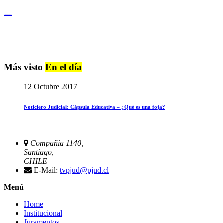
Igualdad de Género y No Discriminación
Más visto
En el día
12 Octubre 2017
Noticiero Judicial: Cápsula Educativa – ¿Qué es una foja?
Compañia 1140,
Santiago,
CHILE
E-Mail:
tvpjud@pjud.cl
Menú
Home
Institucional
Juramentos