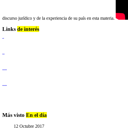
discurso jurídico y de la experiencia de su país en esta materia.
Links
de interés
Lenguaje Claro
Derechos Humanos
Igualdad de Género y No Discriminación
Igualdad de Género y No Discriminación
Más visto
En el día
12 Octubre 2017