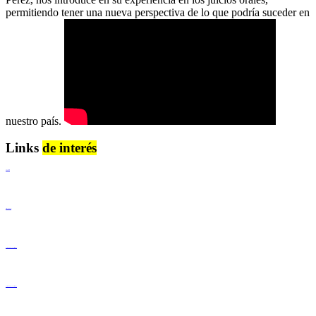
permitiendo tener una nueva perspectiva de lo que podría suceder en
nuestro país.
Links
de interés
Lenguaje Claro
Derechos Humanos
Igualdad de Género y No Discriminación
Igualdad de Género y No Discriminación