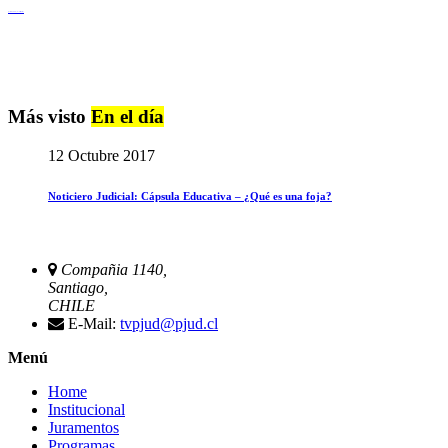
Igualdad de Género y No Discriminación
Más visto
En el día
12 Octubre 2017
Noticiero Judicial: Cápsula Educativa – ¿Qué es una foja?
Compañia 1140,
Santiago,
CHILE
E-Mail:
tvpjud@pjud.cl
Menú
Home
Institucional
Juramentos
Programas