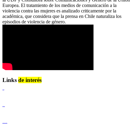
Europea. El tratamiento de los medios de comunicación a la
violencia contra las mujeres es analizado criticamente por la
académica, que considera que la prensa en Chile naturaliza los
episodios de violencia de género.
Links
de interés
Lenguaje Claro
Derechos Humanos
Igualdad de Género y No Discriminación