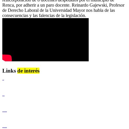
Renca, por adherir a un paro docente. Reinardo Gajewski, Profesor
de Derecho Laboral de la Universidad Mayor nos habla de las
consecuencias y las falencias de la legislación.
Links
de interés
Lenguaje Claro
Derechos Humanos
Igualdad de Género y No Discriminación
Igualdad de Género y No Discriminación