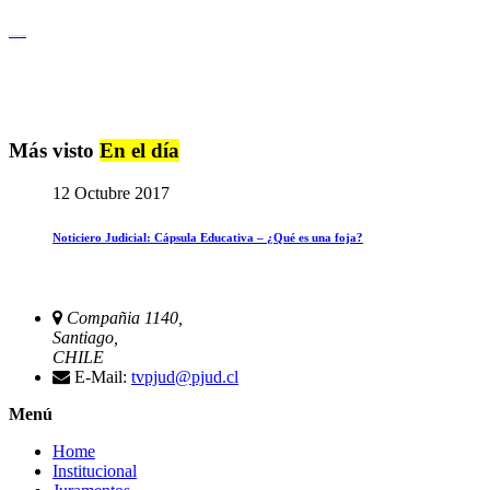
Igualdad de Género y No Discriminación
Más visto
En el día
12 Octubre 2017
Noticiero Judicial: Cápsula Educativa – ¿Qué es una foja?
Compañia 1140,
Santiago,
CHILE
E-Mail:
tvpjud@pjud.cl
Menú
Home
Institucional