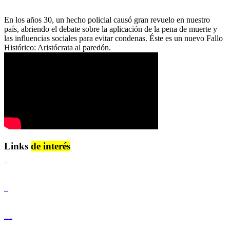
En los años 30, un hecho policial causó gran revuelo en nuestro
país, abriendo el debate sobre la aplicación de la pena de muerte y
las influencias sociales para evitar condenas. Éste es un nuevo Fallo
Histórico: Aristócrata al paredón.
Links
de interés
Lenguaje Claro
Derechos Humanos
Igualdad de Género y No Discriminación