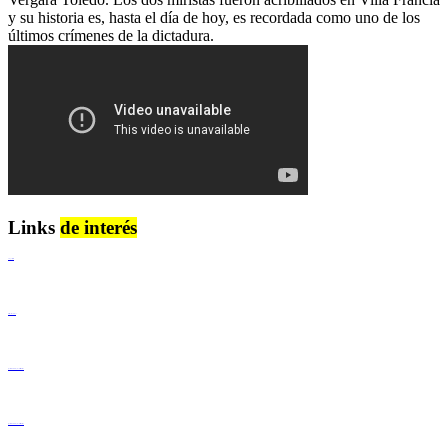
y su historia es, hasta el día de hoy, es recordada como uno de los
últimos crímenes de la dictadura.
Links
de interés
Lenguaje Claro
Derechos Humanos
Igualdad de Género y No Discriminación
Igualdad de Género y No Discriminación