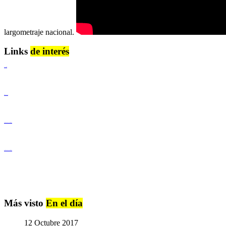
largometraje nacional.
Links
de interés
Lenguaje Claro
Derechos Humanos
Igualdad de Género y No Discriminación
Igualdad de Género y No Discriminación
Más visto
En el día
12 Octubre 2017