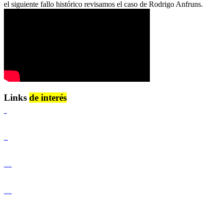
el siguiente fallo histórico revisamos el caso de Rodrigo Anfruns.
Links
de interés
Lenguaje Claro
Derechos Humanos
Igualdad de Género y No Discriminación
Igualdad de Género y No Discriminación