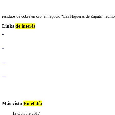
residuos de cobre en oro, el negocio “Las Higueras de Zapata” reunió
Links
de interés
Lenguaje Claro
Derechos Humanos
Igualdad de Género y No Discriminación
Igualdad de Género y No Discriminación
Más visto
En el día
12 Octubre 2017