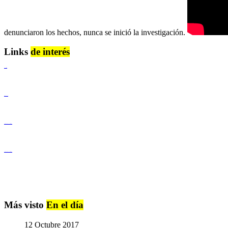
denunciaron los hechos, nunca se inició la investigación.
Links
de interés
Lenguaje Claro
Derechos Humanos
Igualdad de Género y No Discriminación
Igualdad de Género y No Discriminación
Más visto
En el día
12 Octubre 2017