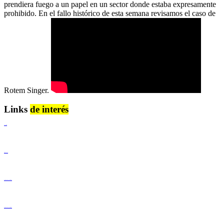
prendiera fuego a un papel en un sector donde estaba expresamente
prohibido. En el fallo histórico de esta semana revisamos el caso de
Rotem Singer.
Links
de interés
Lenguaje Claro
Derechos Humanos
Igualdad de Género y No Discriminación
Igualdad de Género y No Discriminación