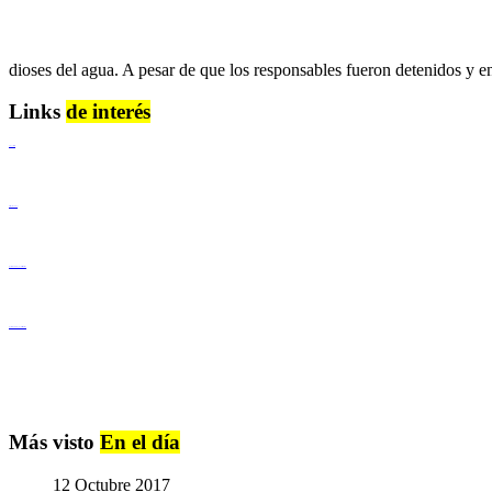
dioses del agua. A pesar de que los responsables fueron detenidos y enc
Links
de interés
Lenguaje Claro
Derechos Humanos
Igualdad de Género y No Discriminación
Igualdad de Género y No Discriminación
Más visto
En el día
12 Octubre 2017