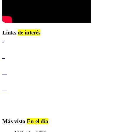
Links
de interés
Lenguaje Claro
Derechos Humanos
Igualdad de Género y No Discriminación
Igualdad de Género y No Discriminación
Más visto
En el día