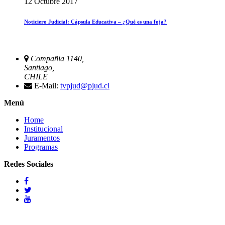
12 Octubre 2017
Noticiero Judicial: Cápsula Educativa – ¿Qué es una foja?
Compañia 1140,
Santiago,
CHILE
E-Mail:
tvpjud@pjud.cl
Menú
Home
Institucional
Juramentos
Programas
Redes Sociales