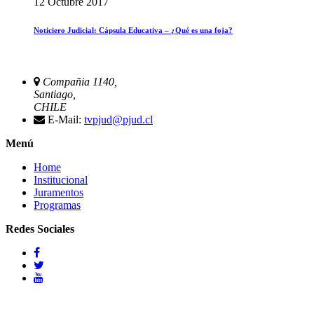
12 Octubre 2017
Noticiero Judicial: Cápsula Educativa – ¿Qué es una foja?
Compañia 1140,
Santiago,
CHILE
E-Mail:
tvpjud@pjud.cl
Menú
Home
Institucional
Juramentos
Programas
Redes Sociales