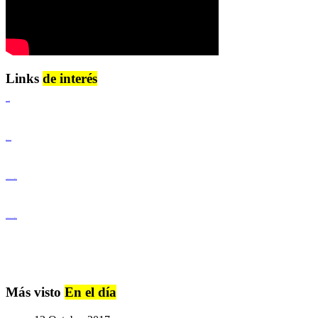
Links
de interés
Lenguaje Claro
Derechos Humanos
Igualdad de Género y No Discriminación
Igualdad de Género y No Discriminación
Más visto
En el día