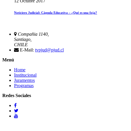
12 Octubre 2017
Noticiero Judicial: Cápsula Educativa – ¿Qué es una foja?
Compañia 1140,
Santiago,
CHILE
E-Mail:
tvpjud@pjud.cl
Menú
Home
Institucional
Juramentos
Programas
Redes Sociales