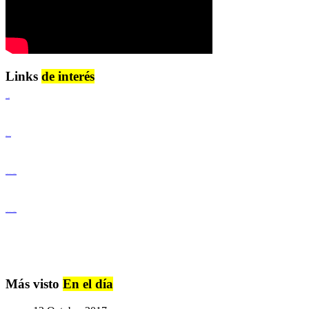
Links
de interés
Lenguaje Claro
Derechos Humanos
Igualdad de Género y No Discriminación
Igualdad de Género y No Discriminación
Más visto
En el día