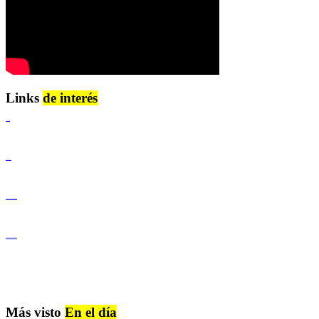
Links
de interés
Lenguaje Claro
Derechos Humanos
Igualdad de Género y No Discriminación
Igualdad de Género y No Discriminación
Más visto
En el día