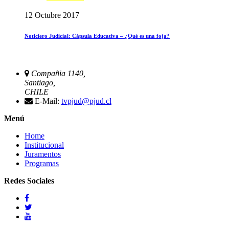
12 Octubre 2017
Noticiero Judicial: Cápsula Educativa – ¿Qué es una foja?
Compañia 1140,
Santiago,
CHILE
E-Mail:
tvpjud@pjud.cl
Menú
Home
Institucional
Juramentos
Programas
Redes Sociales