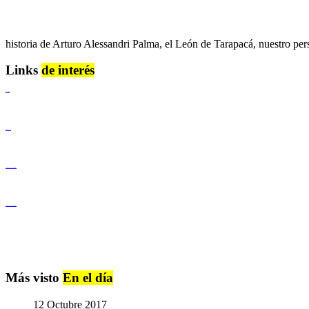
historia de Arturo Alessandri Palma, el León de Tarapacá, nuestro pers
Links
de interés
Lenguaje Claro
Derechos Humanos
Igualdad de Género y No Discriminación
Igualdad de Género y No Discriminación
Más visto
En el día
12 Octubre 2017