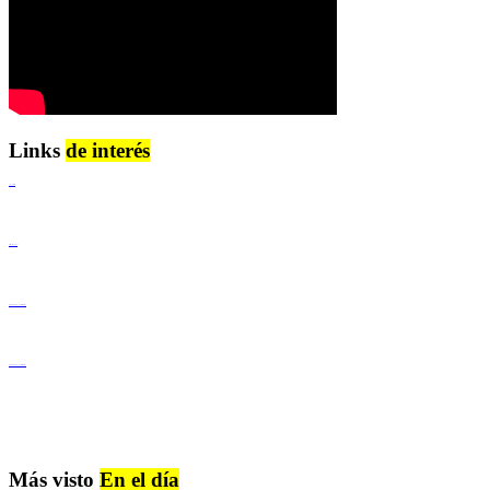
Links
de interés
Lenguaje Claro
Derechos Humanos
Igualdad de Género y No Discriminación
Igualdad de Género y No Discriminación
Más visto
En el día