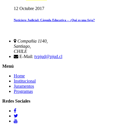
12 Octubre 2017
Noticiero Judicial: Cápsula Educativa – ¿Qué es una foja?
Compañia 1140,
Santiago,
CHILE
E-Mail:
tvpjud@pjud.cl
Menú
Home
Institucional
Juramentos
Programas
Redes Sociales