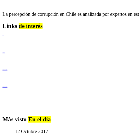
La percepción de corrupción en Chile es analizada por expertos en est
Links
de interés
Lenguaje Claro
Derechos Humanos
Igualdad de Género y No Discriminación
Igualdad de Género y No Discriminación
Más visto
En el día
12 Octubre 2017