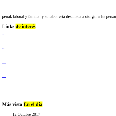
penal, laboral y familia- y su labor está destinada a otorgar a las pers
Links
de interés
Lenguaje Claro
Derechos Humanos
Igualdad de Género y No Discriminación
Igualdad de Género y No Discriminación
Más visto
En el día
12 Octubre 2017