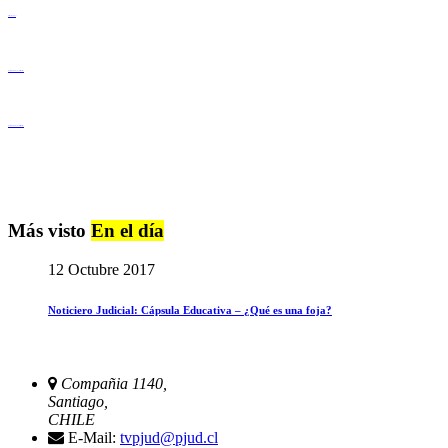
Derechos Humanos
Igualdad de Género y No Discriminación
Igualdad de Género y No Discriminación
Más visto
En el día
12 Octubre 2017
Noticiero Judicial: Cápsula Educativa – ¿Qué es una foja?
Compañia 1140,
Santiago,
CHILE
E-Mail:
tvpjud@pjud.cl