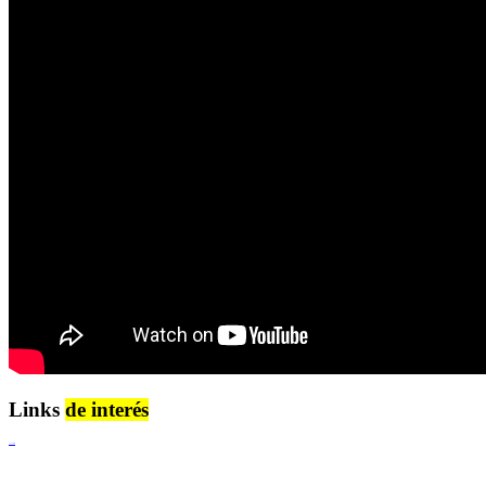
Links
de interés
Lenguaje Claro