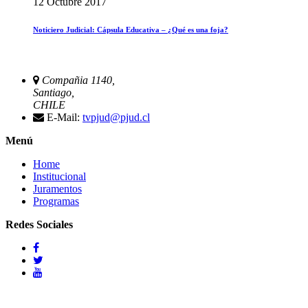
12 Octubre 2017
Noticiero Judicial: Cápsula Educativa – ¿Qué es una foja?
Compañia 1140,
Santiago,
CHILE
E-Mail:
tvpjud@pjud.cl
Menú
Home
Institucional
Juramentos
Programas
Redes Sociales