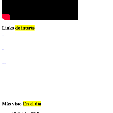
Links
de interés
Lenguaje Claro
Derechos Humanos
Igualdad de Género y No Discriminación
Igualdad de Género y No Discriminación
Más visto
En el día