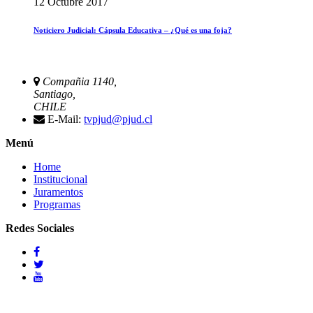
12 Octubre 2017
Noticiero Judicial: Cápsula Educativa – ¿Qué es una foja?
Compañia 1140,
Santiago,
CHILE
E-Mail:
tvpjud@pjud.cl
Menú
Home
Institucional
Juramentos
Programas
Redes Sociales