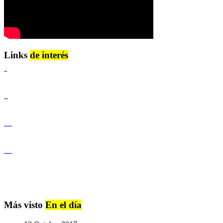
Links
de interés
Lenguaje Claro
Derechos Humanos
Igualdad de Género y No Discriminación
Igualdad de Género y No Discriminación
Más visto
En el día